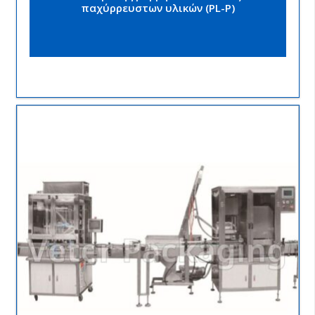
παχύρρευστων υλικών (PL-P)