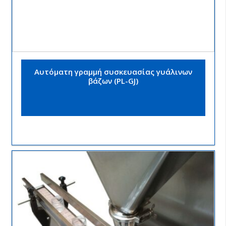
Αυτόματη γραμμή συσκευασίας γυάλινων
βάζων (PL-GJ)