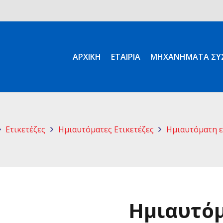
ΑΡΧΙΚΉ
ΕΤΑΙΡΊΑ
ΜΗΧΑΝΉΜΑΤΑ ΣΥΣ
Ετικετέζες
Ημιαυτόματες Ετικετέζες
Ημιαυτόματη ετ
Ημιαυτόμ