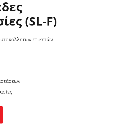
εδες
ίες (SL-F)
αυτοκόλλητων ετικετών.
αστάσεων
ασίες