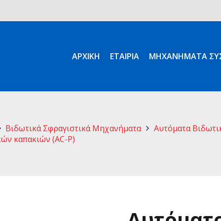
ΑΡΧΙΚΉ
ΕΤΑΙΡΊΑ
ΜΗΧΑΝΉΜΑΤΑ ΣΥΣ
Βιδωτικά Σφραγιστικά Μηχανήματα
Αυτόματα Βιδωτι
ών καπακιών (AC-P)
Αυτόματο