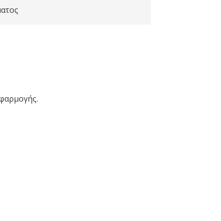
ατος
φαρμογής.