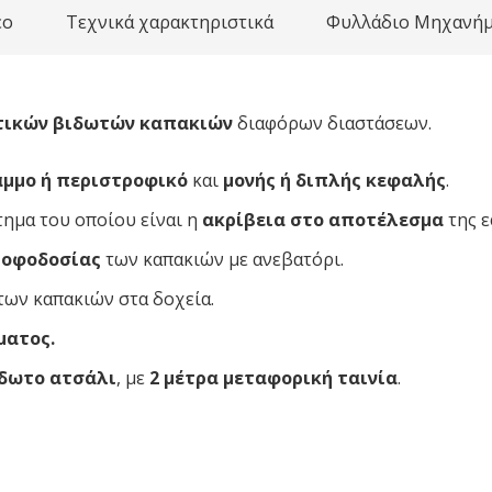
εο
Τεχνικά χαρακτηριστικά
Φυλλάδιο Μηχανήμ
τικών βιδωτών καπακιών
διαφόρων διαστάσεων.
αμμο ή περιστροφικό
και
μονής ή διπλής κεφαλής
.
ημα του οποίου είναι η
ακρίβεια στο αποτέλεσμα
της ε
ροφοδοσίας
των καπακιών με ανεβατόρι.
των καπακιών στα δοχεία.
ματος.
δωτο ατσάλι
, με
2 μέτρα μεταφορική ταινία
.